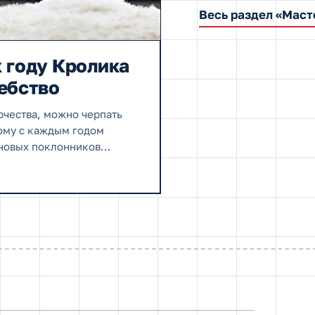
Весь раздел «Маст
 году Кролика
ебство
рчества, можно черпать
тому с каждым годом
 новых поклонников