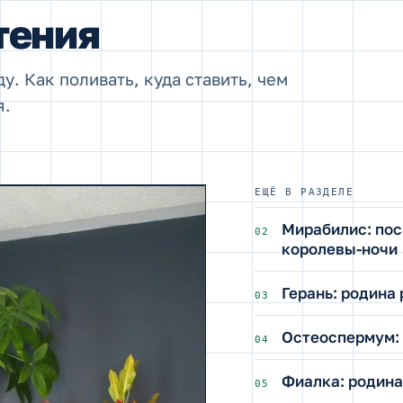
тения
ду. Как поливать, куда ставить, чем
я.
ЕЩЁ В РАЗДЕЛЕ
Мирабилис: пос
02
королевы-ночи
Герань: родина
03
Остеоспермум:
04
Фиалка: родина
05