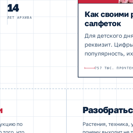
14
Как своими 
ЛЕТ АРХИВА
салфеток
Для детского дн
реквизит. Цифры
популярность, и
рождения. Дейст
757 ТЫС. ПРОЧТЕ
украшения на п
и
Разобрать
рукцию по
Растения, техника, 
 того, что
почему выходит не т