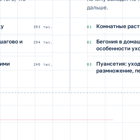
дальше.
ду
Комнатные раст
393 тыс.
01
шагово и
Бегония в домаш
294 тыс.
02
особенности ух
оими
Пуансетия: уход
240 тыс.
03
размножение, п