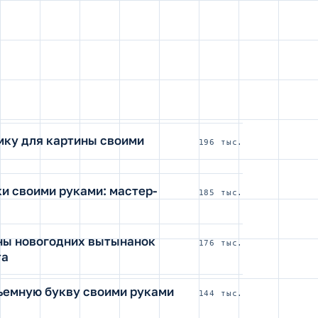
мку для картины своими
196 тыс.
и своими руками: мастер-
185 тыс.
ны новогодних вытынанок
176 тыс.
та
ъемную букву своими руками
144 тыс.