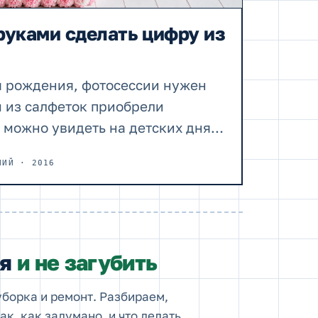
руками сделать цифру из
я рождения, фотосессии нужен
 из салфеток приобрели
х можно увидеть на детских днях
вительно, такого рода
НИЙ · 2016
разднике…
ся
и не загубить
уборка и ремонт. Разбираем,
ак, как задумано, и что делать