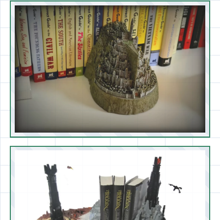
«Гномы» (произведение и фильм
«Хоббит»)
Гномы — образы из другого произведения
великого писателя — порадуют и станут
лучшими помощниками-держателями редких
изданий для толкиниста. Подобные
декоративные аксессуары часто выпускают
очень малым тиражом, поэтому со временем