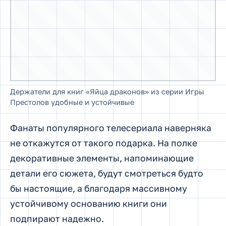
Эти держатели для книг – образы
геральдических животных из популярной
книги (и сериала, снятого по ней). И
поддерживать они должны именно эту серию
произведений. Для классического интерьера,
а также эклектики с элементами готики такие
декоративные детали – удивительная
находка.