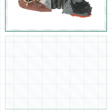
(и очень быстро) они переходят в разряд
раритетных и коллекционных.
Книгодержатели из серии «Хоббит» по Толкиену станут
незаменимым подарком для фанатов данного автора