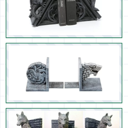
«Врата Аргоната» (по книге и фильму
«Властелин Колец»)
А эта задумка порадует толкинистов, о
любимом сюжете которым напомнят
маленькие копии статуй, сопровождающих в
известном произведении Врата Аргоната.
Зная, каким объемным на полке может быть
собрание сочинений Толкина, такой набор
можно считать идеальным подарком.