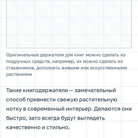
способ привнести свежую растительную
нотку в современный интерьер. Делаются они
быстро, зато всегда будут выглядеть
качественно и стильно.
Каменные упоры для книг смастерить еще
проще: достаточно найти на улице
подходящий булыжник, покрыть его краской
и лаком. Держатель, выполненный подобным
образом, может принимать любой внешний
вид в зависимости от фантазии автора:
сделайте его похожим на кусочек сыра,
метеорит, слиток золота, футуристичный
камень, яйцо дракона или аксессуар,
подходящий под рядом располагающиеся