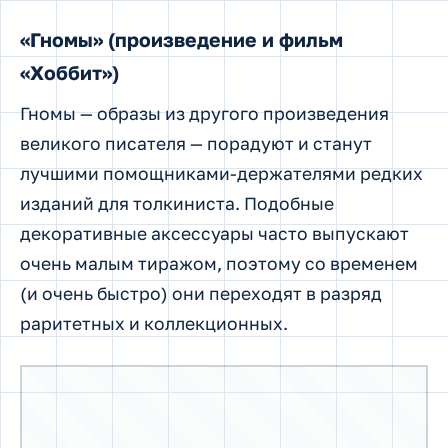
Держатель для книг «Хогвартс-
экспресс» (по мотивам фильмов и книг о
Гарри Поттере)
Этот набор подпорок для книг расписан
тонко и внимательно. Идея очень
оригинальна: поезд как будто проезжает
через сквозной туннель, пролегающий сквозь
книги об известном мальчике-маге.