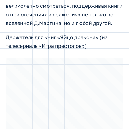
Держатели для книг «Яйца драконов» из серии Игры
Престолов удобные и устойчивые
Фанаты популярного телесериала наверняка
не откажутся от такого подарка. На полке
декоративные элементы, напоминающие
детали его сюжета, будут смотреться будто
бы настоящие, а благодаря массивному
устойчивому основанию книги они
подпирают надежно.
«Лютоволки» (из телесериала «Игра
престолов»)