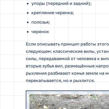
упоры (передний и задний);
крепление черенка;
полозья;
черенок
Если описывать принцип работы этого 
следующем: классические вилы, уста
силы, передаваемой от человека к ви
вторые зубья вил, размещённые напрот
рыхления разбивают комья земли на ме
перекапывается, но и рыхлится.