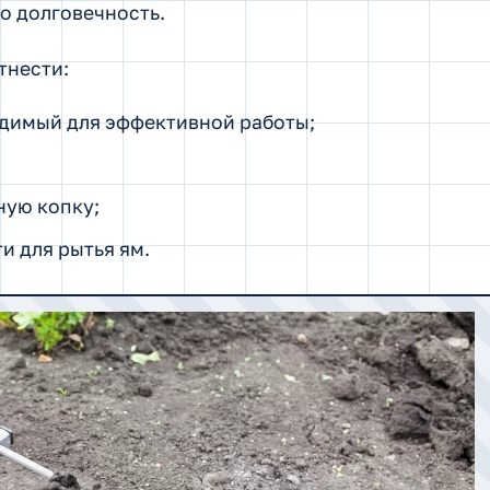
о долговечность.
тнести:
одимый для эффективной работы;
ную копку;
и для рытья ям.