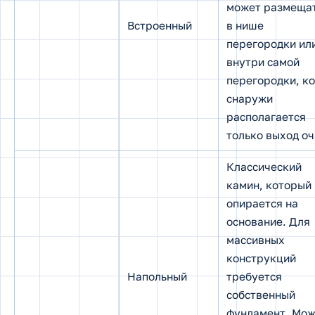
может размеща
Встроенный
в нише
перегородки ил
внутри самой
перегородки, ко
снаружи
располагается
только выход оч
Классический
камин, который
опирается на
основание. Для
массивных
конструкций
Напольный
требуется
собственный
фундамент. Мож