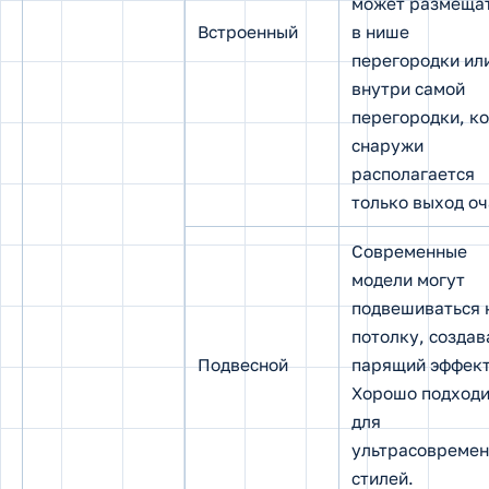
может размеща
Встроенный
в нише
перегородки ил
внутри самой
перегородки, ко
снаружи
располагается
только выход оч
Современные
модели могут
подвешиваться 
потолку, создав
Подвесной
парящий эффект
Хорошо подходи
для
ультрасовреме
стилей.