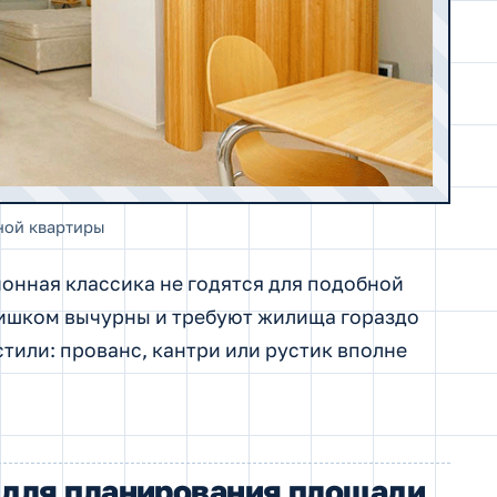
ной квартиры
онная классика не годятся для подобной
лишком вычурны и требуют жилища гораздо
тили: прованс, кантри или рустик вполне
 для планирования площади