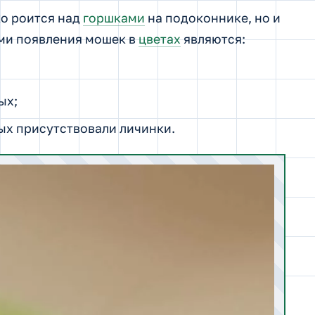
о роится над
горшками
на подоконнике, но и
ми появления мошек в
цветах
являются:
ых;
рых присутствовали личинки.