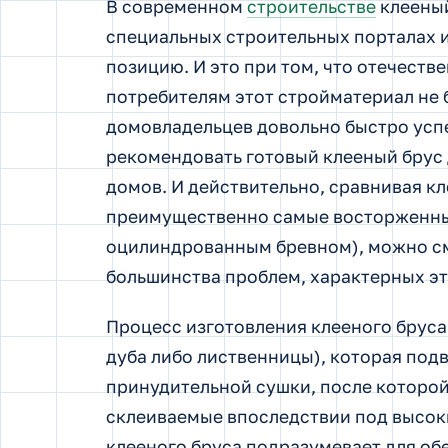
В современном
строительстве
клееный
специальных строительных порталах 
позицию. И это при том, что отечеств
потребителям этот стройматериал не 
домовладельцев довольно быстро успе
рекомендовать готовый клееный брус
домов. И действительно, сравнивая к
преимущественно самые восторженные
оцилиндрованным бревном), можно сме
большинства проблем, характерных э
Процесс изготовления клееного бруса
дуба либо лиственницы), которая под
принудительной сушки, после которой
склеиваемые впоследствии под высок
клееного бруса подразумевает для о