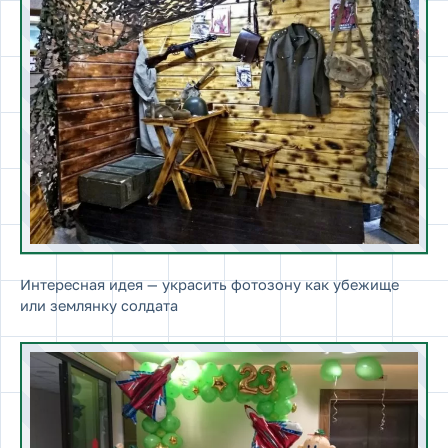
Интересная идея — украсить фотозону как убежище
или землянку солдата