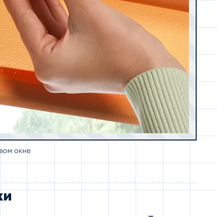
вом окне
ки