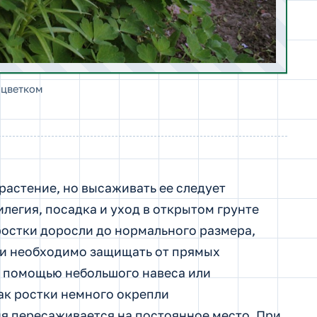
 цветком
растение, но высаживать ее следует
легия, посадка и уход в открытом грунте
ростки доросли до нормального размера,
ки необходимо защищать от прямых
с помощью небольшого навеса или
как ростки немного окрепли
ия пересаживается на постоянное место. При