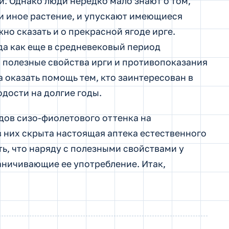
. Однако люди нередко мало знают о том,
и иное растение, и упускают имеющиеся
но сказать и о прекрасной ягоде ирге.
гда как еще в средневековый период
и полезные свойства ирги и противопоказания
а оказать помощь тем, кто заинтересован в
дости на долгие годы.
ов сизо-фиолетового оттенка на
 в них скрыта настоящая аптека естественного
, что наряду с полезными свойствами у
аничивающие ее употребление. Итак,